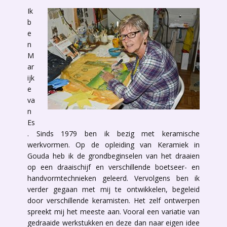
Ik
b
e
n
M
ar
ijk
e
va
n
Es
. Sinds 1979 ben ik bezig met keramische
werkvormen. Op de opleiding van Keramiek in
Gouda heb ik de grondbeginselen van het draaien
op een draaischijf en verschillende boetseer- en
handvormtechnieken geleerd. Vervolgens ben ik
verder gegaan met mij te ontwikkelen, begeleid
door verschillende keramisten. Het zelf ontwerpen
spreekt mij het meeste aan. Vooral een variatie van
gedraaide werkstukken en deze dan naar eigen idee