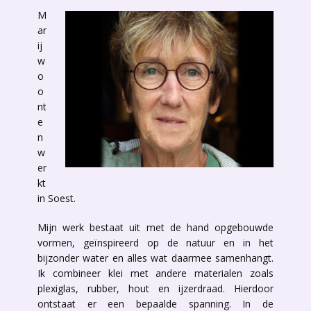
M
ar
ij
w
o
o
nt
e
n
w
er
kt
in Soest.
Mijn werk bestaat uit met de hand opgebouwde
vormen, geïnspireerd op de natuur en in het
bijzonder water en alles wat daarmee samenhangt.
Ik combineer klei met andere materialen zoals
plexiglas, rubber, hout en ijzerdraad. Hierdoor
ontstaat er een bepaalde spanning. In de