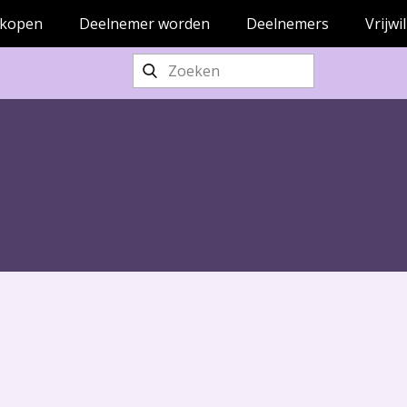
 kopen
Deelnemer worden
Deelnemers
Vrijwi