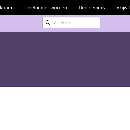
 kopen
Deelnemer worden
Deelnemers
Vrijwi