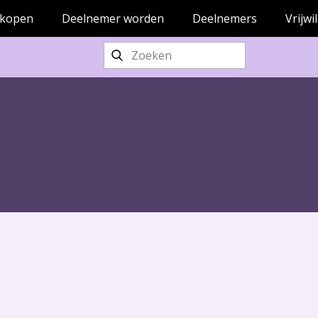
 kopen
Deelnemer worden
Deelnemers
Vrijwi