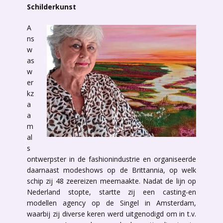
Schilderkunst
A
ns
w
as
w
er
kz
a
a
m
al
s
ontwerpster in de fashionindustrie en organiseerde
daarnaast modeshows op de Brittannia, op welk
schip zij 48 zeereizen meemaakte. Nadat de lijn op
Nederland stopte, startte zij een casting-en
modellen agency op de Singel in Amsterdam,
waarbij zij diverse keren werd uitgenodigd om in t.v.